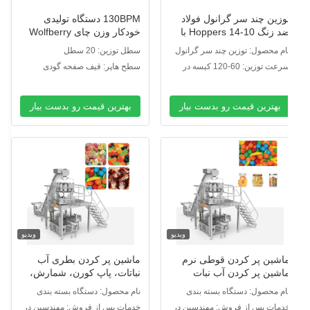
وزین چند سر گرانول فولاد
130BPM دستگاه تولیدی
ضد زنگ 10-14 Hoppers با
خودکار وزن چای Wolfberry
یستم نمایش صفحه لمسی
سیستم وزن و بطری سازی
ام محصول: توزین چند سر گرانول
سطل توزین: 20 سطل
سرعت توزین: 60-120 کیسه در
سطح هاپر: قیف صفحه گودی
قیقه
بهترین قیمت رو بدست بیار
بهترین قیمت رو بدست بیار
ویدیو
ویدیو
اشین پر کردن قوطی نرم
ماشین پر کردن بطری آب
اشین پر کردن آب نبات
نباتات، پاپ کورن، شمارش،
ماشین پر کردن خرس 14 سر
پر کردن قوطی، بسته بندی،
ام محصول: دستگاه بسته بندی
نام محصول: دستگاه بسته بندی
اشین بسته بندی وزن
بسته بندی
یشه
شیشه
دمات پس از فروش: مهندسین در
خدمات پس از فروش: مهندسین در