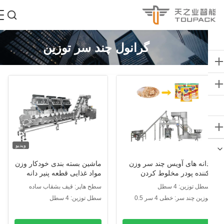
گرانول چند سر توزین
ویدیو
انه های آویس چند سر وزن
ماشین بسته بندی خودکار وزن
ننده پودر مخلوط کردن
مواد غذایی قطعه پنیر دانه
ناسب سنجی سیستم بسته
صبحانه جوس دانه های پیش
طل توزین: 4 سطل
سطح هاپر: قیف بشقاب ساده
ندی با وزنگر خطی
ساخته زپ کیسه آجیل بسته
توزین چند سر: خطی 4 سر 0.5
سطل توزین: 4 سطل
بندی
یتری