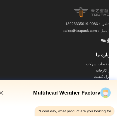
تلفن：0086-18923335619
ایمیل：sales@toupack.com
اره ما
خصات شرکت
 کارخانه
رل کیفیت
ه سایت
Multihead Weigher Factory
یاست حفظ حریم خصوصی
چین کیفیت خوب توزین چند سر عرضه کننده. حقوق
9:53 AM
چاپ 2020-2026 GUANGDONG TOUPACK INTELLIGENT EQUIPMENT CO.,
LTD . تمامی حقوق محفوظ است.
Good day, what product are you looking fo