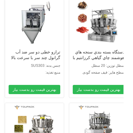
ستگاه بسته بندي سنجه هاي
ترازو خطی دو سر ضد آب
وشمند چاي گياهي کرزانتيم با
گرانول چند سر با سرعت بالا
يزان چند سر 20
طل توزین: 20 سطل
جنس بدنه: SUS303
طح هاپر: قیف صفحه گودی
منبع تغذیه:
ACC220V/110V±10%،50HZ/60HZ،0.5kw
بهترین قیمت رو بدست بیار
بهترین قیمت رو بدست بیار