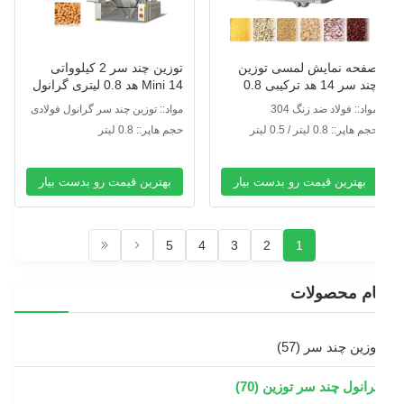
فحه نمایش لمسی توزین
توزین چند سر 2 کیلوواتی
چند سر 14 هد ترکیبی 0.8
Mini 14 هد 0.8 لیتری گرانول
یتری گرانول SUS304
برای برنج
واد:: فولاد ضد زنگ 304
مواد:: توزین چند سر گرانول فولادی
SUS304
م هاپر:: 0.8 لیتر / 0.5 لیتر
حجم هاپر:: 0.8 لیتر
بهترین قیمت رو بدست بیار
بهترین قیمت رو بدست بیار
5
4
3
2
1
ام محصولات
وزین چند سر
(57)
رانول چند سر توزین
(70)