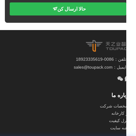
حالا ارسال کن
تلفن：0086-18923335619
ایمیل：sales@toupack.com
اره ما
خصات شرکت
 کارخانه
رل کیفیت
ه سایت