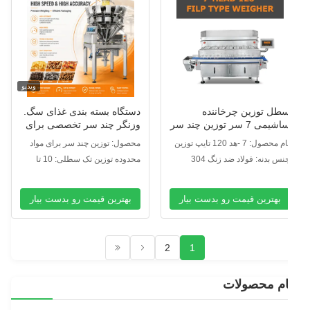
ویدیو
طل توزین چرخاننده
دستگاه بسته بندی غذای سگ.
ساشیمی 7 سر توزین چند سر
وزنگر چند سر تخصصی برای
رای صنعت آبزیان تازه
نوار های بلند و چوب های
م محصول: 7 -هد 120 تایپ توزین
محصول: توزین چند سر برای مواد
جویدن ضد انسداد.
نواری
نس بدنه: فولاد ضد زنگ 304
محدوده توزین تک سطلی: 10 تا
1000 گرم
بهترین قیمت رو بدست بیار
بهترین قیمت رو بدست بیار
2
1
ام محصولات