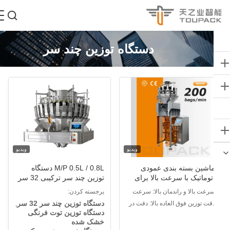
دستگاه توزین چند سر
ویدیو
ویدیو
اشین بسته بندی عمودی
M/P 0.5L / 0.8L دستگاه
توماتیک با سرعت بالا برای
توزین چند سر ترکیبی 32 سر
یان وعده ها آجیل دانه ها
برای توت فرنگی خشک کیوی
رعت بالا و راندمان بالا: سرعت
برجسته کردن:
اشین بسته بندی مواد غذایی
خشک شده کشمشی
بسته بندی 20-200 بسته در دقیقه،
دستگاه توزین چند سر 32 سر
قت توزین فوق العاده بالا: دقت در
,
ملکرد مداوم کاملاً خودکار.
دستگاه توزین توت فرنگی
± 0.2 گرم، به طور موثر ضایعات
خشک شده
واد را کاهش می دهد.