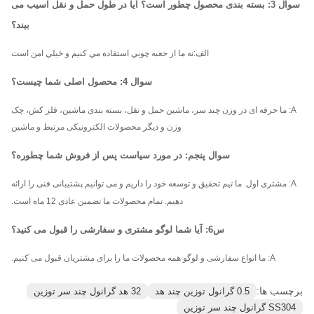
سوال 3: بسته بندی محصول چطور است؟ آیا در طول حمل و نقل آسیب می
بیند؟
الف:
نه ما از جعبه چوبي استفاده مي کنيم و خيلي امن است
سوال 4: محصول اصلی شما چیست؟
A: ما حرفه ای در وزن چند سر، ماشین حمل و نقل، بسته بندی ماشین، فلز کش، چک
وزن و دیگر محصولات الکترونیکی مرتبط و ماشین
سوال پنجم: در مورد سیاست پس از فروش شما چطوره؟
A: مشتری اول. ما تیم تحقیق و توسعه خود را داریم و می توانیم پشتیبانی فنی را ارائه
دهیم. تمام محصولات ما تضمین عادی 12 ماه است.
س6: آیا شما لوگو مشتری و سفارشی را قبول می کنید؟
A: ما انواع سفارشی و لوگو همه محصولات ما را برای مشتریان قبول می کنیم.
برچسب ها:
0.5 گرانول توزین چند هد
32 هد گرانول چند سر توزین
SS304 گرانول چند سر توزین