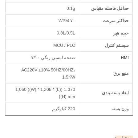
حداقل فاصله مقیاس
0.1g
حداکثر سرعت
۷۰ WPM
حجم هپر
0.8L/0.5L
سیستم کنترل
MCU / PLC
HMI
صفحه لمسی رنگی ۷/۱۰
AC220V ±10% 50HZ/60HZ،
منبع برق
1.5KW
1،370 ((L) * 1,060 ((W) * 1,205
ابعاد بسته بندی
((H) mm
وزن بسته
220 کیلوگرم