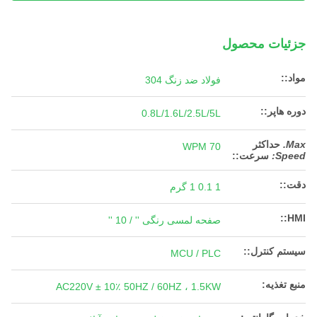
جزئیات محصول
مواد::
فولاد ضد زنگ 304
دوره هاپر::
0.8L/1.6L/2.5L/5L
Max.
حداکثر
70 WPM
Speed:
سرعت:
:
دقت::
1 0.1 1 گرم
HMI::
صفحه لمسی رنگی '' / 10 ''
سیستم کنترل::
MCU / PLC
منبع تغذیه:
AC220V ± 10٪ 50HZ / 60HZ ، 1.5KW