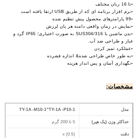
تا 16 زبان مختلف
•
نرم افزار برنامه ای که از طریق USB ارتقا یافته است
•
99 پارامترهای محصول پیش تنظیم شده
•
نمایش در زمان واقعی دامنه هر پان لرزش
•
بدن ماشین با SUS304/316 به صورت اختیاری؛ IP65 گرد و
•
غبار و طراحی ضد آب.
عملکرد تمیز کردن
•
به طور خاص طراحی شده& اندازه فشرده
•
نگهداری آسان و پس انداز هزینه
•
مشخصات:
مدل
TY-1A -P10-1
"
TY-1A -M10-1
حداکثر وزن (یک هپر)
5 تا 200 گرم
دقت
x (0.5)