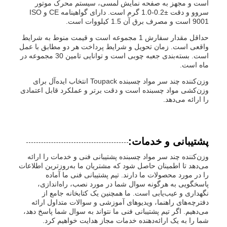
است و مجهز به صفحه نمایش لمسی، سیستم محرک موتور
سروو و دقت ±0.2-1.0 گرم است. دارای گواهینامه CE و ISO
9001 است و مصرف برق آن 1.5 کیلووات است.
حداقل مقدار سفارش 1 مجموعه است و قیمت منوط به شرایط
واقعی است. زمان تحویل و شرایط پرداخت هر دو مطابق با عمل
است. بسته‌بندی جعبه چوبی است و توانایی تامین 30 مجموعه در
ماه است.
وزن‌کننده چند سر مواد چسبنده Toupack انتخاب ایده‌آل برای
وزن‌کشی مواد چسبنده است و دقت برتر و عملکرد قابل اعتمادی
را ارائه می‌دهد.
پشتیبانی و خدمات:
وزن‌کننده چند سر مواد چسبنده پشتیبانی فنی و خدمات را ارائه
می‌دهد تا اطمینان حاصل شود که مشتریان ما به‌روزترین اطلاعات
را در مورد محصولات ما دارند. تیم پشتیبانی فنی ما آماده
پاسخگویی به هرگونه سوال شما در مورد نصب، راه‌اندازی،
نگهداری و عیب‌یابی است. ما همچنین یک کتابخانه جامع از
دفترچه‌های راهنما، ویدیوهای آموزشی و سوالات متداول ارائه
می‌دهیم. اگر تیم پشتیبانی فنی ما نتواند به سوال شما پاسخ دهد،
شما را به یک ارائه‌دهنده خدمات مجاز هدایت خواهیم کرد.