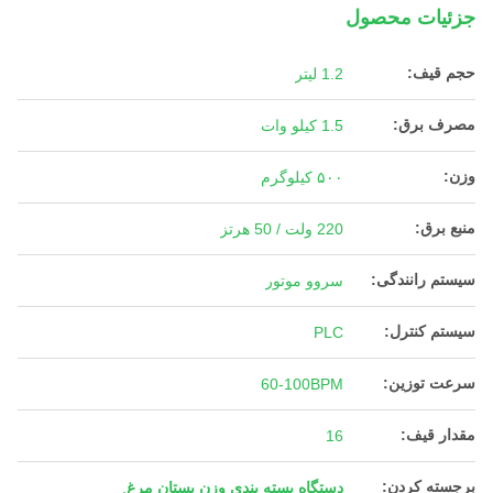
جزئیات محصول
حجم قیف:
1.2 لیتر
مصرف برق:
1.5 کیلو وات
وزن:
۵۰۰ کیلوگرم
منبع برق:
220 ولت / 50 هرتز
سیستم رانندگی:
سروو موتور
سیستم کنترل:
PLC
سرعت توزین:
60-100BPM
مقدار قیف:
16
برجسته کردن:
دستگاه بسته بندی وزن پستان مرغ
,