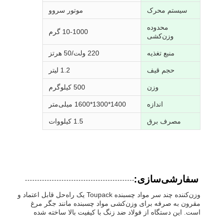
سیستم محرک
موتور سروو
محدوده
10-1000 گرم
وزن‌کشی
منبع تغذیه
220 ولت/50 هرتز
حجم قیف
1.2 لیتر
وزن
500 کیلوگرم
اندازه
1400*1300*1600 میلی‌متر
مصرف برق
1.5 کیلووات
سفارشی‌سازی:
وزن‌کننده چند سر مواد چسبنده Toupack یک راه‌حل قابل اعتماد و
مقرون به صرفه برای وزن‌کشی مواد چسبنده مانند جگر مرغ
است. این دستگاه از فولاد ضد زنگ با کیفیت بالا ساخته شده