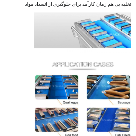
تخلیه بی هم زمان کارآمد برای جلوگیری از انسداد مواد
1،900mm ((L) * 1,240mm ((W) *
ابعاد بسته بندی
1,207 ((H) mm
وزن ماشین
280 کیلوگرم
وزن بسته
۳۴۰ کیلو