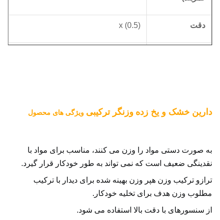
دقت
x (0.5)
حداقل فاصله
0.1g
مقیاس
مکس
S
ادرار
۴۰ ضربه در دقیقه
دارین خشک و یخ زده
وزنگر ترکیبی
ویژگی های محصول
اندازه میز وزن
250*160 میلی متر
سیستم کنترل
PLC
به صورت دستی مواد را وزن می کنند، مناسب برای مواد با 
نقدینگی ضعیف است که نمی تواند به طور خودکار قرار گیرد.
HMI
صفحه لمسی رنگی 10
ترازو ترکیب وزن هپر وزن بهینه شده برای دیدار با ترکیب 
مطلوب وزن هدف برای تخلیه خودکار.
منبع برق
AC220V ±10% 50HZ/60HZ، 1KW
از سنسورهای با دقت بالا استفاده می شود.