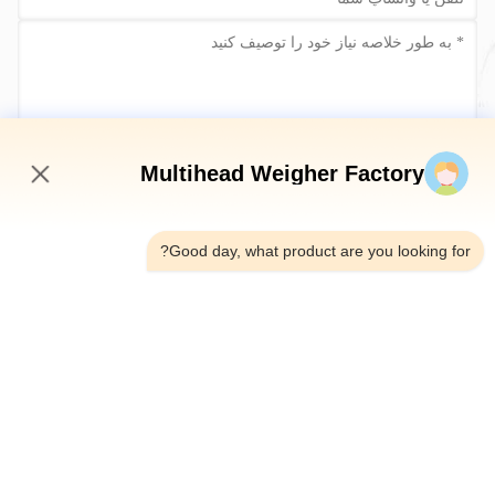
حالا ارسال کن
Multihead Weigher Factory
3:47 PM
Good day, what product are you looking for?
تلفن：0086-18923335619
ایمیل：sales@toupack.com
درباره ما