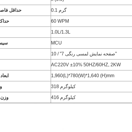
0.1 گرم
حداقل فاص
60 WPM
حداک
1.0L/1.3L
MCU
سیست
صفحه نمایش لمسی رنگی 7” / 10”
AC220V ±10% 50HZ/60HZ, 2KW
1,960(L)*780(W)*1,640 (H)mm
ابعاد
318 کیلوگرم
و
416 کیلوگرم
وزن ب