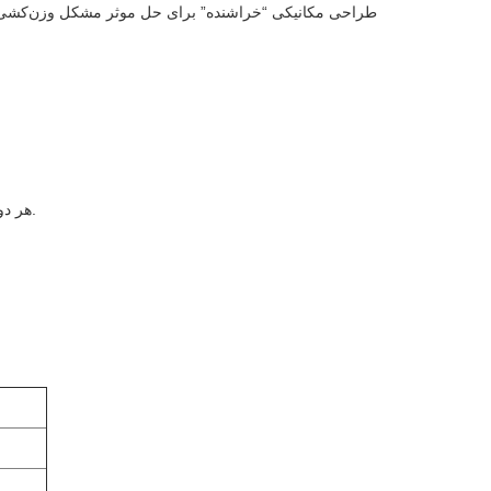
2. طراحی مکانیکی “خراشنده” برای حل موثر مشکل وزن‌کشی
6. هر دو قیف و سرسره‌های تغذیه قابل جدا شدن هستند تا تمیز کردن و نگهداری آسان شود.