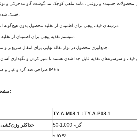
 محصولات چسبنده و روغنی، مانند ماهی کوچک تند،
گوشت گاو تند
جرکی و توفو
خشک شده و غیره.
3. درب‌های قیف پیچی برای اطمینان از تخلیه محصول بدون هیچ‌گونه انسداد.
4. سیستم تغذیه پیچی برای اطمینان از تخلیه روان.
5. جمع‌آوری محصول در نوار نقاله نهایی برای انتقال سریع‌تر و موثرتر.
7. طراحی ضد گرد و غبار و ضد آب IP 65.
مشخصات فنی:
TY-A-M08-1
；
TY-A-P08-1
50-1,000 گرم
حداکثر وزن‌کشی 
x (0.5)