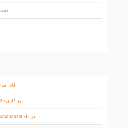
دقت ب
قابل مذا
10-25 روز کاری
30aaaaaaaset در ماه