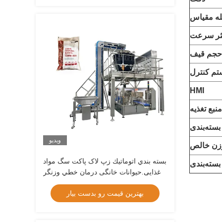
له مقیاس
ثر سرعت
حجم قیف
م کنترل
HMI
منبع تغذیه
 بسته‌بندی
ویدیو
زن خالص
بسته بندي اتوماتيك زپ لاک پاکت سگ مواد
سته‌بندی
غذایی حیوانات خانگی درمان خطي وزنگر
بسته بندی دستگاه بسته بندی Doypack
بهترین قیمت رو بدست بیار