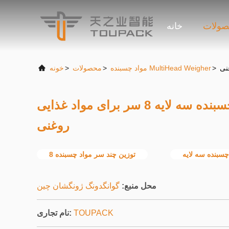
ولات
خانه
>
مواد چسبنده MultiHead Weigher
>
محصولات
>
خونه
توزین چند سر مواد چسبنده سه لایه 8 سر برای مواد غذایی
روغنی
سبنده سه لایه
8 توزین چند سر مواد چسبنده
محل منبع:
گوانگدونگ ژونگشان چین
TOUPACK
نام تجاری: