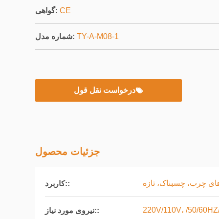
CE
گواهی:
TY-A-M08-1
شماره مدل:
درخواست نقل قول
جزئیات محصول
ای چرب، چسبناک، تازه
کاربرد::
220V/110V، /50/60HZ
نیروی مورد نیاز::