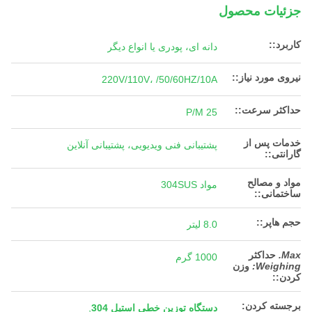
جزئیات محصول
کاربرد::
دانه ای، پودری یا انواع دیگر
نیروی مورد نیاز::
220V/110V، /50/60HZ/10A
حداکثر سرعت::
25 P/M
خدمات پس از
پشتیبانی فنی ویدیویی، پشتیبانی آنلاین
گارانتی::
مواد و مصالح
مواد 304SUS
ساختمانی::
حجم هاپر::
8.0 لیتر
Max.
حداکثر
1000 گرم
Weighing:
وزن
کردن:
:
برجسته کردن:
دستگاه توزین خطی استیل 304
,