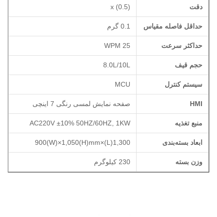
دقت
x (0.5)
حداقل فاصله مقیاس
0.1 گرم
حداکثر سرعت
25 WPM
حجم قیف
8.0L/10L
سیستم کنترل
MCU
HMI
صفحه نمایش لمسی رنگی 7 اینچی
منبع تغذیه
AC220V ±10% 50HZ/60HZ, 1KW
ابعاد بسته‌بندی
1,300(L)×900(W)×1,050(H)mm
وزن بسته
230 کیلوگرم