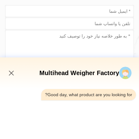
حالا ارسال کن
Multihead Weigher Factory
12:46 PM
Good day, what product are you looking for?
تلفن：0086-18923335619
ایمیل：sales@toupack.com