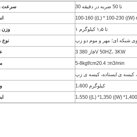
30 تا 50 ضربه در دقیقه
سرعت بس
100-160 ((L) * 100-230 ((W)
ان
۱ تا ۱٫۵ کیلوگرم
وزن ب
وی شبکه ای؛ مهر و موم دو زپ
نوع م
3 فاز 380V 50HZ، 3KW
ع
5-8kgf/cm2؛ 0.4m3/min
م
کیسه ی ایستاده، کیسه ی زپ
1،600 کیلوگرم
و
1،550 ((L) *1,350 ((W) *1,40
اب