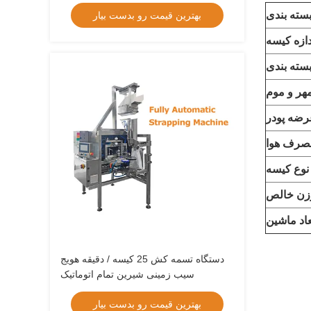
ته بندی
بهترین قیمت رو بدست بیار
دازه کیسه
سته بندی
هر و موم
رضه پودر
صرف هوا
نوع کیسه
زن خالص
عاد ماشین
دستگاه تسمه کش 25 کیسه / دقیقه هویج
سیب زمینی شیرین تمام اتوماتیک
بهترین قیمت رو بدست بیار