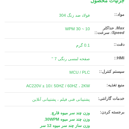
جزئیات محصول
مواد::
فولاد ضد زنگ 304
Max.
حداکثر
10 ~ 30 WPM
Speed:
سرعت:
:
دقت::
0.1 گرم
HMI::
صفحه لمسی رنگی 7 ''
سیستم کنترل::
MCU / PLC
منبع تغذیه:
AC220V ± 10٪ 50HZ / 60HZ ، 2KW
خدمات گارانتی:
پشتیبانی فنی فیلم ، پشتیبانی آنلاین
برجسته کردن:
وزن چند سر میوه قارچ
,
وزن چند سر میوه 30WPM
,
وزن ساز چند سر میوه 12 سر