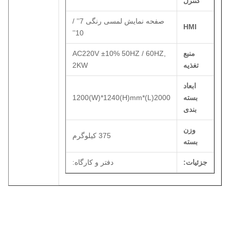
کنترل
صفحه نمایش لمسی رنگی 7’’ /
HMI
10’’
منبع
AC220V ±10% 50HZ / 60HZ,
تغذیه
2KW
ابعاد
بسته
2000(L)*1200(W)*1240(H)mm
بندی
وزن
375 کیلوگرم
بسته
جزئیات:
دفتر و کارگاه: