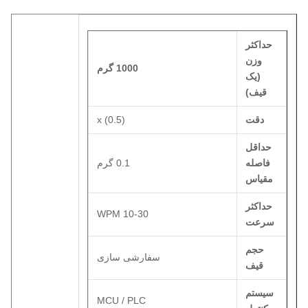
حداکثر
وزن
1000 گرم
(یک
قیف)
دقت
x (0.5)
حداقل
فاصله
0.1 گرم
مقیاس
حداکثر
10-30 WPM
سرعت
حجم
سفارشی سازی
قیف
سیستم
MCU / PLC