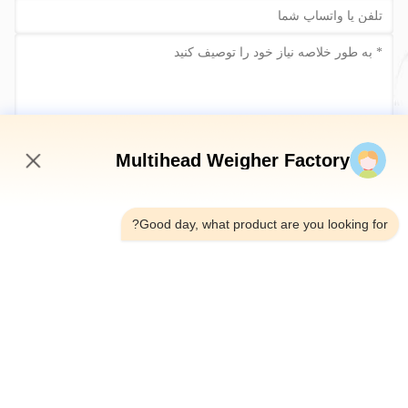
حالا ارسال کن
Multihead Weigher Factory
5:39 PM
Good day, what product are you looking for?
تلفن：0086-18923335619
ایمیل：sales@toupack.com
درباره ما