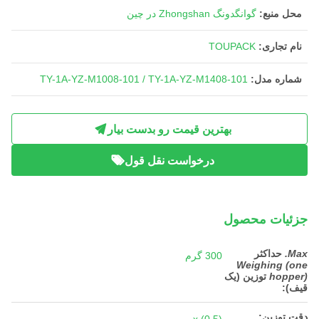
محل منبع:
گوانگدونگ Zhongshan در چین
نام تجاری:
TOUPACK
شماره مدل:
TY-1A-YZ-M1008-101 / TY-1A-YZ-M1408-101
بهترین قیمت رو بدست بیار
درخواست نقل قول
جزئیات محصول
Max.
حداکثر
300 گرم
Weighing (one
hopper)
توزین (یک
قیف)
:
دقت توزین: