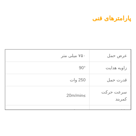
پارامترهای فنی
عرض حمل
۷۵۰ میلی متر
زاویه هدایت
90°
قدرت حمل
250 وات
سرعت حرکت
≥20m/min
کمربند
ولتاژ
220 ولت
1450mm ((L) * 1350mm ((W) *
ابعاد بسته بندی
1050mm ((H)